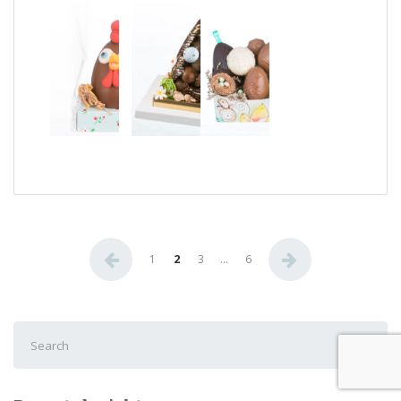
Berichten
1
2
3
…
6
paginering
Search
for: