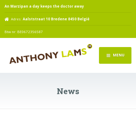
An Marzipan a day keeps the doctor away
Adres:
Aalststraat 10 Bredene 8450 België
Btw nr: BE0672356587
MENU
News