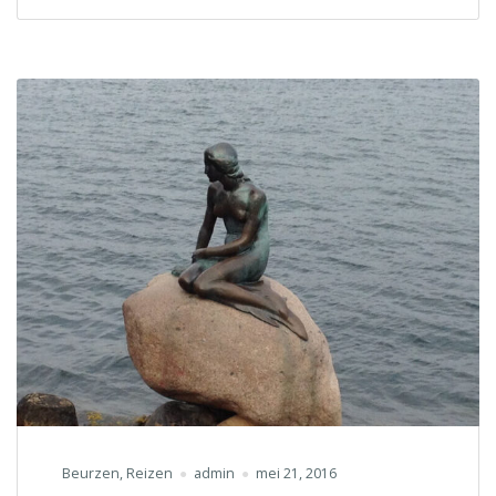
Dubai
juni
2016”
Beurzen
,
Reizen
admin
mei 21, 2016