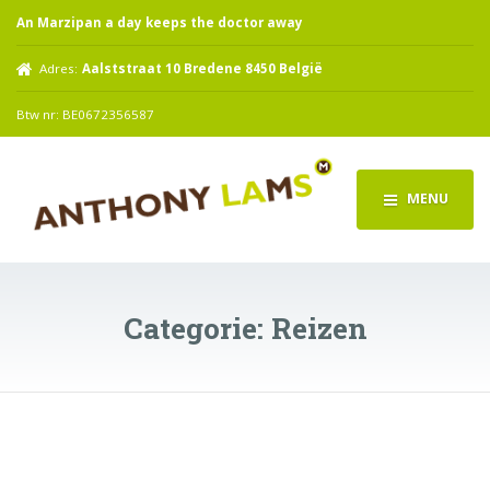
An Marzipan a day keeps the doctor away
Adres:
Aalststraat 10 Bredene 8450 België
Btw nr: BE0672356587
MENU
Categorie:
Reizen