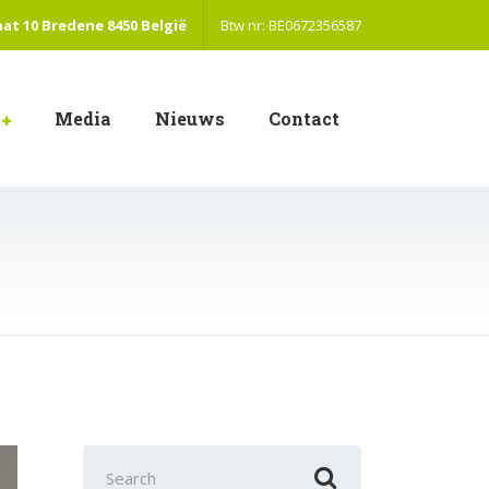
aat 10 Bredene 8450 België
Btw nr: BE0672356587
Media
Nieuws
Contact
Search