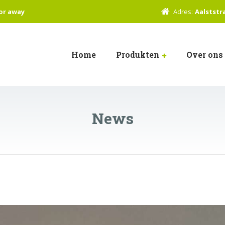
or away
Adres:
Aalststr
Home
Produkten
Over ons
News