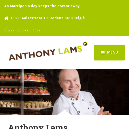
An Marzipan a day keeps the doctor away
Adres:
Aalststraat 10 Bredene 8450 België
Btw nr: BE0672356587
MENU
Anthony Lams