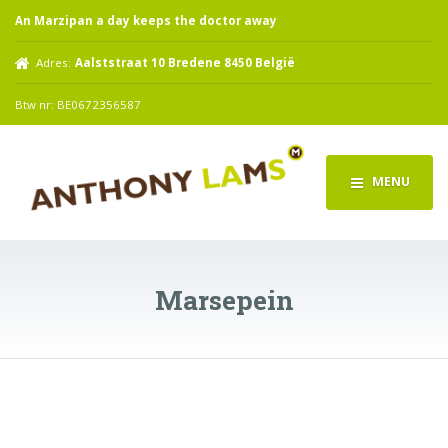
An Marzipan a day keeps the doctor away
Adres:
Aalststraat 10 Bredene 8450 België
Btw nr: BE0672356587
MENU
Marsepein