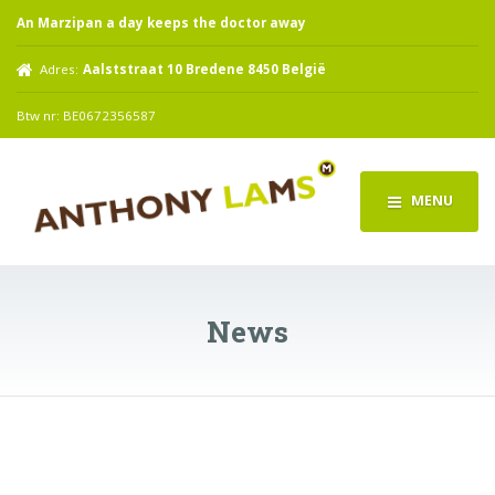
An Marzipan a day keeps the doctor away
Adres:
Aalststraat 10 Bredene 8450 België
Btw nr: BE0672356587
MENU
News