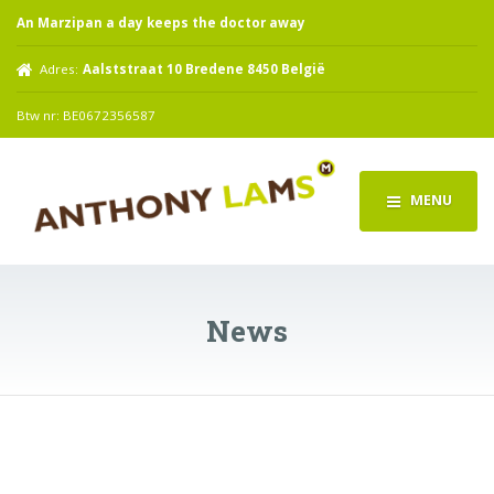
An Marzipan a day keeps the doctor away
Adres:
Aalststraat 10 Bredene 8450 België
Btw nr: BE0672356587
MENU
News