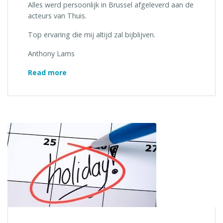
Alles werd persoonlijk in Brussel afgeleverd aan de
acteurs van Thuis.
Top ervaring die mij altijd zal bijblijven.
Anthony Lams
“Familiereeks
Read more
Thuis
is
50
jaar”