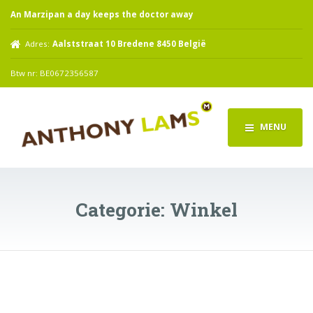
An Marzipan a day keeps the doctor away
Adres:
Aalststraat 10 Bredene 8450 België
Btw nr: BE0672356587
MENU
Categorie:
Winkel